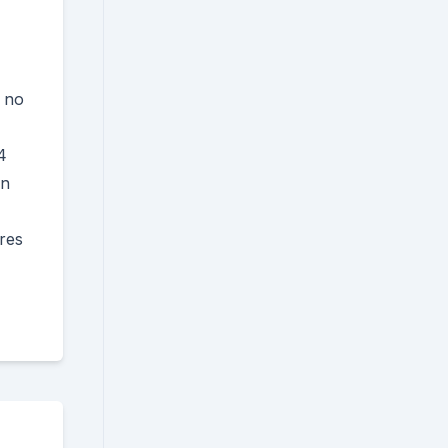
 no
4
on
res