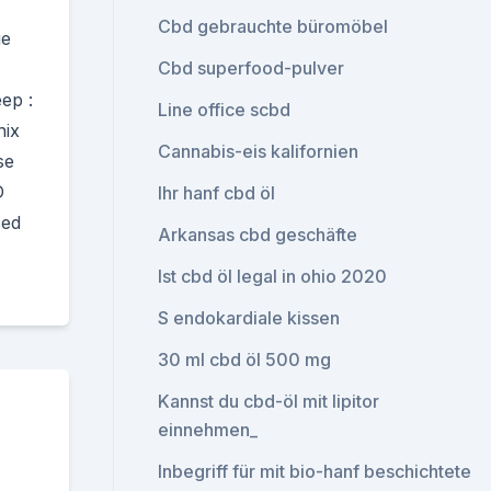
Cbd gebrauchte büromöbel
ge
Cbd superfood-pulver
ep :
Line office scbd
nix
Cannabis-eis kalifornien
se
D
Ihr hanf cbd öl
sed
Arkansas cbd geschäfte
Ist cbd öl legal in ohio 2020
S endokardiale kissen
30 ml cbd öl 500 mg
Kannst du cbd-öl mit lipitor
einnehmen_
Inbegriff für mit bio-hanf beschichtete