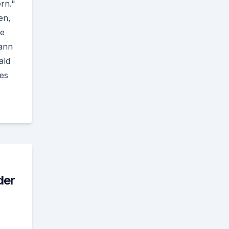
rn."
en,
ve
kann
ald
les
der