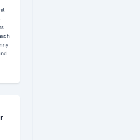
it
s
ns
nach
nny
und
r