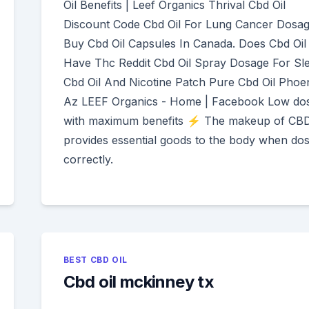
Oil Benefits | Leef Organics Thrival Cbd Oil
Discount Code Cbd Oil For Lung Cancer Dosa
Buy Cbd Oil Capsules In Canada. Does Cbd Oil
Have Thc Reddit Cbd Oil Spray Dosage For Sle
Cbd Oil And Nicotine Patch Pure Cbd Oil Phoe
Az LEEF Organics - Home | Facebook Low do
with maximum benefits ⚡️ The makeup of CB
provides essential goods to the body when do
correctly.
BEST CBD OIL
Cbd oil mckinney tx