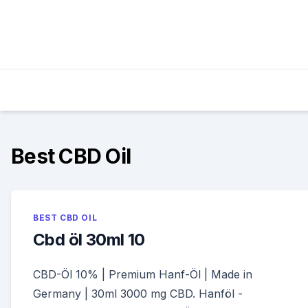
Skip
to
content
Best CBD Oil
BEST CBD OIL
Cbd öl 30ml 10
CBD-Öl 10% | Premium Hanf-Öl | Made in
Germany | 30ml 3000 mg CBD. Hanföl -