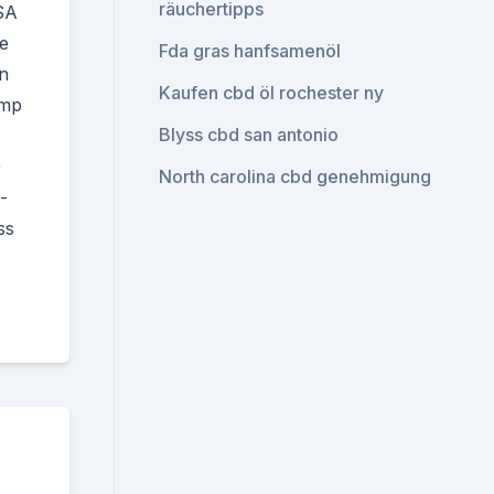
räuchertipps
SA
e
Fda gras hanfsamenöl
n
Kaufen cbd öl rochester ny
emp
Blyss cbd san antonio
)
North carolina cbd genehmigung
-
ss