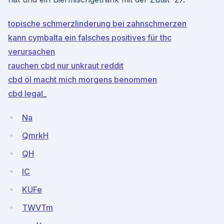
topische schmerzlinderung bei zahnschmerzen
kann cymbalta ein falsches positives für thc
verursachen
rauchen cbd nur unkraut reddit
cbd öl macht mich morgens benommen
cbd legal_
Na
QmrkH
QH
IC
KUFe
TWVTm