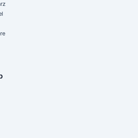
rz
l
ere
b