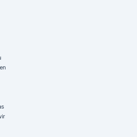
u
len
as
ir